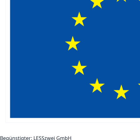
Begünstigter:
LESSzwei GmbH