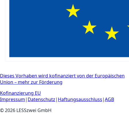
Dieses Vorhaben wird kofinanziert von der Europäischen
Union – mehr zur Förderung
Kofinanzierung EU
Impressum
|
Datenschutz
|
Haftungsausschluss
|
AGB
©
2026
LESSzwei GmbH